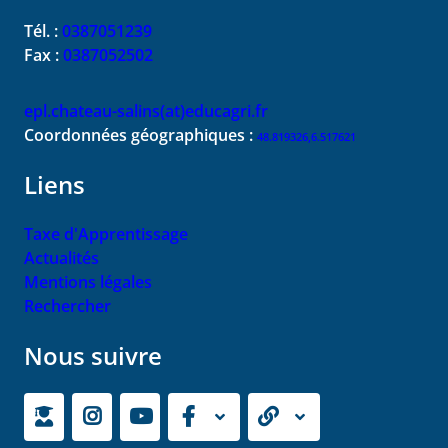
Tél. :
0387051239
Fax :
0387052502
epl.chateau-salins(at)educagri.fr
Coordonnées géographiques :
48.819326,6.517621
Liens
Taxe d'Apprentissage
Actualités
Mentions légales
Rechercher
Nous suivre